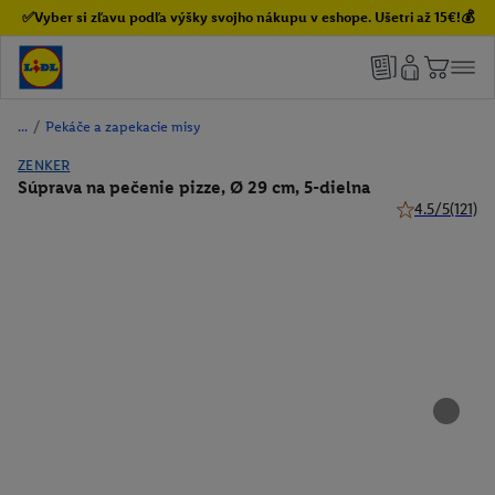
✅Vyber si zľavu podľa výšky svojho nákupu v eshope. Ušetri až 15€!💰
/
Pekáče a zapekacie misy
ZENKER
Súprava na pečenie pizze, Ø 29 cm, 5-dielna
4.5/5
(121)
4.5 z 5 hviezdi