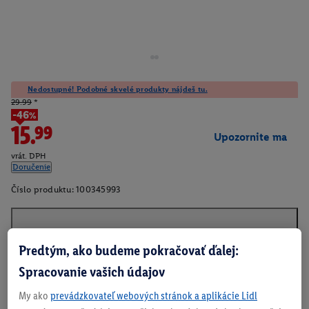
Nedostupné! Podobné skvelé produkty nájdeš tu.
29.99
*
-46%
15.99
Upozornite ma
vrát. DPH
Doručenie
Číslo produktu:
100345993
O produkte
Predtým, ako budeme pokračovať ďalej:
Spracovanie vašich údajov
My ako
prevádzkovateľ webových stránok a aplikácie Lidl