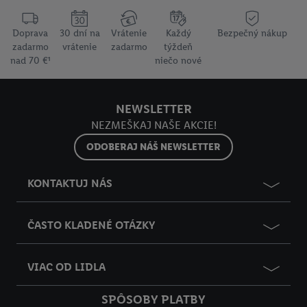
Doprava
30 dní na
Vrátenie
Každý
Bezpečný nákup
zadarmo
vrátenie
zadarmo
týždeň
nad 70 €¹
niečo nové
NEWSLETTER
NEZMEŠKAJ NAŠE AKCIE!
ODOBERAJ NÁŠ NEWSLETTER
KONTAKTUJ NÁS
ČASTO KLADENÉ OTÁZKY
VIAC OD LIDLA
SPÔSOBY PLATBY