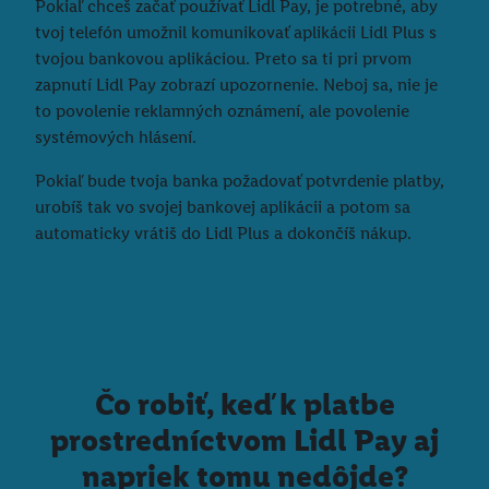
Pokiaľ chceš začať používať Lidl Pay, je potrebné, aby
používanie potrebných technológií. Kliknutím na "
Súhlasím
"
tvoj telefón umožnil komunikovať aplikácii Lidl Plus s
vyjadríte súhlas so spracúvaním na všetky vyššie uvedené účely.
tvojou bankovou aplikáciou. Preto sa ti pri prvom
Ďalšie informácie vrátane informácií o dobe uchovávania
zapnutí Lidl Pay zobrazí upozornenie. Neboj sa, nie je
údajov a Vašom práve kedykoľvek odvolať súhlas s účinnosťou
to povolenie reklamných oznámení, ale povolenie
do budúcnosti nájdete v našich
zásadách ochrany osobných
systémových hlásení.
údajov
.
Imprint nájdete tu.
Pokiaľ bude tvoja banka požadovať potvrdenie platby,
urobíš tak vo svojej bankovej aplikácii a potom sa
automaticky vrátiš do Lidl Plus a dokončíš nákup.
Čo robiť, keď k platbe
prostredníctvom Lidl Pay aj
napriek tomu nedôjde?