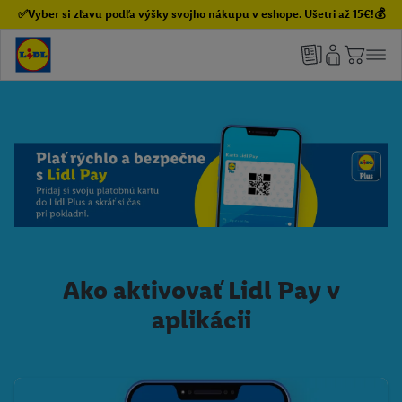
✅Vyber si zľavu podľa výšky svojho nákupu v eshope. Ušetri až 15€!💰
Ako aktivovať Lidl Pay v
aplikácii