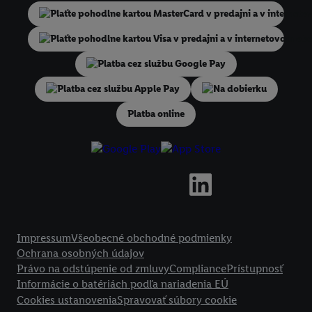
niekoľko koncových zariadení alebo používanie viacerých služieb spo
Lidl, pomocou vašej hashovanej e-mailovej adresy a prípadne ďalších
identifikátorov/identifikátorov, ktoré má spoločnosť Criteo SA k dispo
V časti "
Prispôsobiť
" môžete povoliť jednotlivé účely a nájsť ďalšie in
podmienkach spracúvania osobných údajov.
Na dobierku
Kliknutím na možnosť "
Odmietnuť
" môžete povoliť iba používanie po
technológií. Kliknutím na "
Súhlasím
" vyjadríte súhlas so spracúvaním
Platba online
vyššie uvedené účely. Ďalšie informácie vrátane informácií o dobe u
údajov a Vašom práve kedykoľvek odvolať súhlas s účinnosťou do bu
nájdete v našich
zásadách ochrany osobných údajov
.
Imprint nájdete 
Právne informácie
Impressum
Všeobecné obchodné podmienky
Ochrana osobných údajov
Právo na odstúpenie od zmluvy
Compliance
Prístupnosť
Informácie o batériách podľa nariadenia EÚ
Cookies ustanovenia
Spravovať súbory cookie