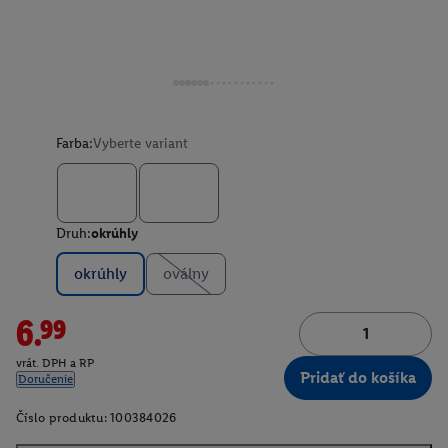
Farba:
Vyberte variant
Druh:
okrúhly
okrúhly
oválny
6.99
vrát. DPH a RP
Pridať do košíka
Doručenie
Číslo produktu:
100384026