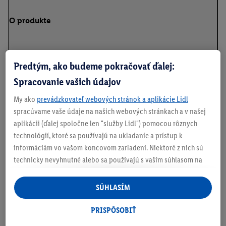
O produkte
Predtým, ako budeme pokračovať ďalej:
Podrobnosti o bezpečnosti produktu
Spracovanie vašich údajov
My ako
prevádzkovateľ webových stránok a aplikácie Lidl
spracúvame vaše údaje na našich webových stránkach a v našej
Informácie o batériách podľa nariadenia EÚ o
aplikácii (ďalej spoločne len "služby Lidl") pomocou rôznych
batériách
technológií, ktoré sa používajú na ukladanie a prístup k
informáciám vo vašom koncovom zariadení. Niektoré z nich sú
technicky nevyhnutné alebo sa používajú s vaším súhlasom na
pohodlné nastavenie, na zostavovanie štatistík alebo na
Na stiahnutie
personalizovanú reklamu v rámci služieb Lidl aj mimo nich. Ak
SÚHLASÍM
ste účastníkom programu Lidl Plus, na tieto účely sa spracúvajú
aj údaje z vášho nákupného správania v obchode.
PRISPÔSOBIŤ
Ak tu udelíte svoj súhlas na účely personalizovanej reklamy a