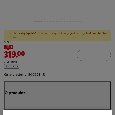
Oplatí sa byť rýchly!
Vzhľadom na vysoký dopyt je dostupných už len niekoľko
kusov.
359.95
-11%
319.00
vrát. DPH
Doručenie
Číslo produktu:
800008453
O produkte