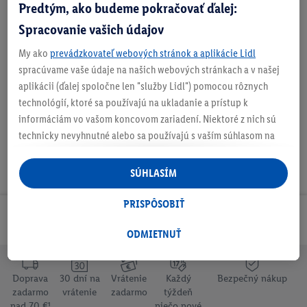
Predtým, ako budeme pokračovať ďalej:
Obsah balenia
Spracovanie vašich údajov
My ako
prevádzkovateľ webových stránok a aplikácie Lidl
spracúvame vaše údaje na našich webových stránkach a v našej
Na stiahnutie
aplikácii (ďalej spoločne len "služby Lidl") pomocou rôznych
technológií, ktoré sa používajú na ukladanie a prístup k
informáciám vo vašom koncovom zariadení. Niektoré z nich sú
technicky nevyhnutné alebo sa používajú s vaším súhlasom na
pohodlné nastavenie, na zostavovanie štatistík alebo na
personalizovanú reklamu v rámci služieb Lidl aj mimo nich. Ak
SÚHLASÍM
ste účastníkom programu Lidl Plus, na tieto účely sa spracúvajú
aj údaje z vášho nákupného správania v obchode.
PRISPÔSOBIŤ
Ak tu udelíte svoj súhlas na účely personalizovanej reklamy a
Odoberaj Newsletter!
následne si vytvoríte účet Lidl Plus alebo sa prihlásite do svojho
ODMIETNUŤ
existujúceho účtu Lidl Plus, my a náš partner Criteo S.A. môžeme
tiež vytvoriť špeciálny online identifikátor z e-mailovej adresy,
Doprava
30 dní na
Vrátenie
Každý
Bezpečný nákup
ktorú tam uvediete, aby sme vás mohli rozpoznať v službách
zadarmo
vrátenie
zadarmo
týždeň
prevádzkovaných tretími stranami a zobrazovať vám
nad 70 €¹
niečo nové