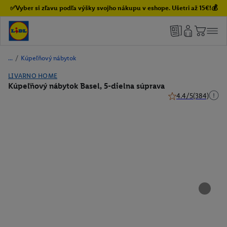
✅Vyber si zľavu podľa výšky svojho nákupu v eshope. Ušetri až 15€!💰
/
Kúpeľňový nábytok
LIVARNO HOME
Kúpeľňový nábytok Basel, 5-dielna súprava
4.4/5
(384)
4.4 z 5 hviezdičiek