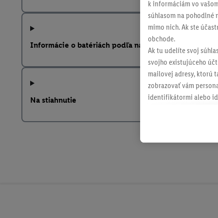
k informáciám vo vašom
súhlasom na pohodlné na
mimo nich. Ak ste účast
obchode.
Informácie o batériách podľa nariadenia EÚ o batériá
Ak tu udelíte svoj súhla
svojho existujúceho účtu
mailovej adresy, ktorú 
zobrazovať vám personal
identifikátormi alebo id
Na stiahnutie
retargetingom, t. j. re
internetovom obchode, a
spoločnosti Lidl ak vám
Lidl, pomocou vašej has
spoločnosť Criteo SA k d
V časti "
Prispôsobiť
" mô
údajov.
Kliknutím na možnosť "
vyjadríte súhlas so spr
uchovávania údajov a V