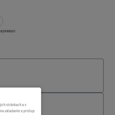
382999001
ch stránkach a v
 na ukladanie a prístup