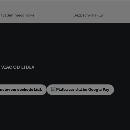
 týždeň niečo nové
Bezpečný nákup
VIAC OD LIDLA