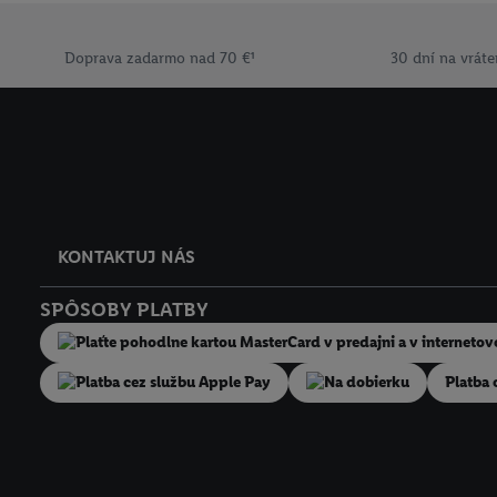
ochrany osobných údaj
Doprava zadarmo nad 70 €¹
30 dní na vráte
KONTAKTUJ NÁS
SPÔSOBY PLATBY
Na dobierku
Platba 