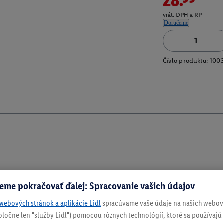
vrát. DPH a RP
Doručenie
Číslo produktu:
100
eme pokračovať ďalej: Spracovanie vašich údajov
webových stránok a aplikácie Lidl
spracúvame vaše údaje na našich webový
spoločne len "služby Lidl") pomocou rôznych technológií, ktoré sa používajú