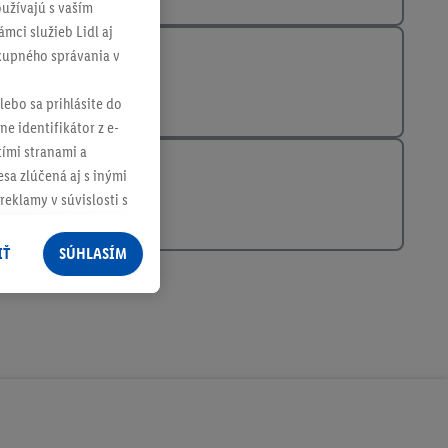
užívajú s vaším
mci služieb Lidl aj
ákupného správania v
lebo sa prihlásite do
ne identifikátor z e-
tími stranami a
sa zlúčená aj s inými
reklamy v súvislosti s
 nákupného košíka v
v rôznych službách
IŤ
SÚHLASÍM
služieb spoločnosti
rov, ktoré má
racúvania osobných
ím na "
Súhlasím
"
ácií o dobe
e v našich
zásadách