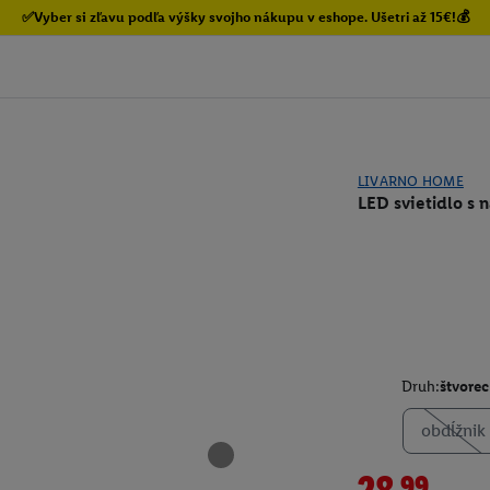
✅Vyber si zľavu podľa výšky svojho nákupu v eshope. Ušetri až 15€!💰
LIVARNO HOME
LED svietidlo s 
Druh:
štvorec
obdĺžnik
28.99