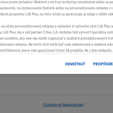
 koncovom zariadení. Niektoré z nich sú technicky nevyhnutné alebo sa po
stavenie, na zostavovanie štatistík alebo na personalizovanú reklamu v rá
níkom programu Lidl Plus, na tieto účely sa spracúvajú aj údaje z vášho n
ch
s na účely personalizovanej reklamy a následne si vytvoríte účet Lidl Plus a
 Lidl Plus, my a náš partner Criteo S.A. môžeme tiež vytvoriť špeciálny onli
tam uvediete, aby sme vás mohli rozpoznať v službách prevádzkovaných tre
izovanú reklamu. Na tento účel môže byť vaša zaheslovaná e-mailová adre
entifikátormi, ktoré vám spoločnosť Criteo SA pridelila. Ak s tým súhlasíte, 
klamy na produkty, o ktoré ste prejavili záujem (napr. vložením produktu do
le nie jeho zakúpením), sa môžu zobrazovať aj na rôznych zariadeniach a 
ODMIETNUŤ
PRISPÔSOB
 možno priradiť niekoľko koncových zariadení alebo používanie viacerých 
hovanej e-mailovej adresy a prípadne ďalších identifikátorov/identifikáto
ispozícii.
žete povoliť jednotlivé účely a nájsť ďalšie informácie o podmienkach sp
Odmietnuť
" môžete povoliť iba používanie potrebných technológií. Kliknut
Odoberaj Newsletter!
acúvaním na všetky vyššie uvedené účely. Ďalšie informácie vrátane inform
ašom práve kedykoľvek odvolať súhlas s účinnosťou do budúcnosti nájdet