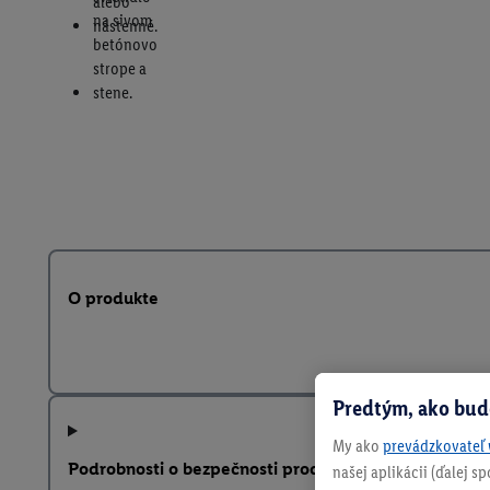
O produkte
Predtým, ako bud
My ako
prevádzkovateľ 
Podrobnosti o bezpečnosti produktu
našej aplikácii (ďalej 