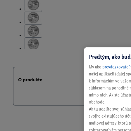
Predtým, ako bud
My ako
prevádzkovateľ 
našej aplikácii (ďalej 
O produkte
k informáciám vo vašom
súhlasom na pohodlné na
mimo nich. Ak ste účast
obchode.
Ak tu udelíte svoj súhla
svojho existujúceho účtu
mailovej adresy, ktorú 
zobrazovať vám personal