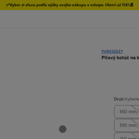
✅Vyber si zľavu podľa výšky svojho nákupu v eshope. Ušetri až 15€!💰
PARKSIDE®
Pílový kotúč na 
Druh:
Vyberte
160 mm,
190 mm,
210 mm, 