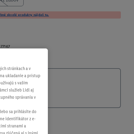
né skvelé produkty nájdeš tu.
77167
ch stránkach a v
 na ukladanie a prístup
užívajú s vaším
mci služieb Lidl aj
ákupného správania v
lebo sa prihlásite do
ne identifikátor z e-
tími stranami a
sa zlúčená aj s inými