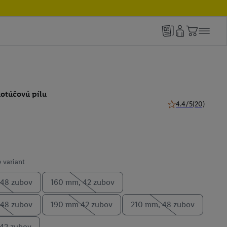
kotúčovú pílu
4.4/5
(20)
4.4 z 5 hviezdičiek
 variant
 48 zubov
160 mm, 42 zubov
 48 zubov
190 mm 42 zubov
210 mm, 48 zubov
42 zubov