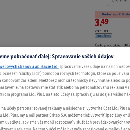
Nedostupné! Podob
3.49
vrát. DPH
Doručenie
Číslo produktu:
1003
eme pokračovať ďalej: Spracovanie vašich údajov
webových stránok a aplikácie Lidl
spracúvame vaše údaje na našich webový
spoločne len "služby Lidl") pomocou rôznych technológií, ktoré sa používajú
 koncovom zariadení. Niektoré z nich sú technicky nevyhnutné alebo sa po
stavenie, na zostavovanie štatistík alebo na personalizovanú reklamu v rá
níkom programu Lidl Plus, na tieto účely sa spracúvajú aj údaje z vášho n
s na účely personalizovanej reklamy a následne si vytvoríte účet Lidl Plus a
 Lidl Plus, my a náš partner Criteo S.A. môžeme tiež vytvoriť špeciálny onli
tam uvediete, aby sme vás mohli rozpoznať v službách prevádzkovaných tre
izovanú reklamu. Na tento účel môže byť vaša zaheslovaná e-mailová adre