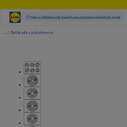
/
Ďalšie píly a príslušenstvo