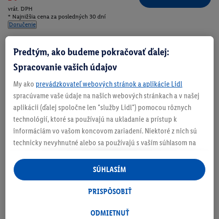
vrát. DPH
* Najnižšia cena za posledných 30 dní
Doručenie
Číslo produktu:
100405874
Predtým, ako budeme pokračovať ďalej:
Spracovanie vašich údajov
Zistite svoju veľkosť
My ako
prevádzkovateľ webových stránok a aplikácie Lidl
spracúvame vaše údaje na našich webových stránkach a v našej
aplikácii (ďalej spoločne len "služby Lidl") pomocou rôznych
technológií, ktoré sa používajú na ukladanie a prístup k
informáciám vo vašom koncovom zariadení. Niektoré z nich sú
O produkte
technicky nevyhnutné alebo sa používajú s vaším súhlasom na
pohodlné nastavenie, na zostavovanie štatistík alebo na
personalizovanú reklamu v rámci služieb Lidl aj mimo nich. Ak
SÚHLASÍM
ste účastníkom programu Lidl Plus, na tieto účely sa spracúvajú
aj údaje z vášho nákupného správania v obchode.
PRISPÔSOBIŤ
Ak tu udelíte svoj súhlas na účely personalizovanej reklamy a
následne si vytvoríte účet Lidl Plus alebo sa prihlásite do svojho
ODMIETNUŤ