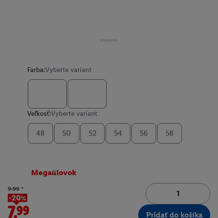
Farba:
Vyberte variant
Veľkosť:
Vyberte variant
48
50
52
54
56
58
Megaúlovok
9.99
*
-20%
7.99
Pridať do košíka