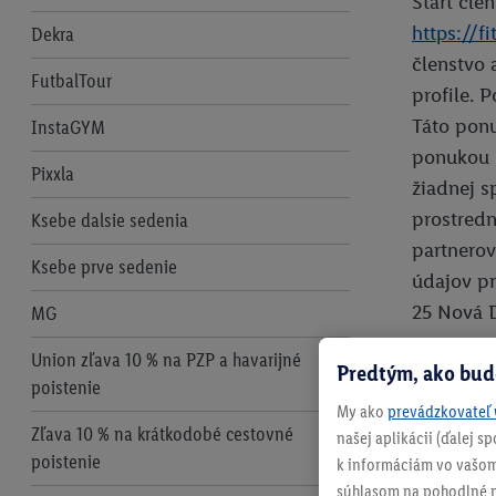
Štart čle
https://f
Dekra
členstvo 
FutbalTour
profile. 
Táto ponu
InstaGYM
ponukou s
Pixxla
žiadnej s
prostredn
Ksebe dalsie sedenia
partnero
Ksebe prve sedenie
údajov pr
25 Nová D
MG
Union zľava 10 % na PZP a havarijné
Predtým, ako bud
Postup p
poistenie
My ako
prevádzkovateľ 
Sko
Zľava 10 % na krátkodobé cestovné
našej aplikácii (ďalej 
Na
poistenie
k informáciám vo vašom
Na
súhlasom na pohodlné na