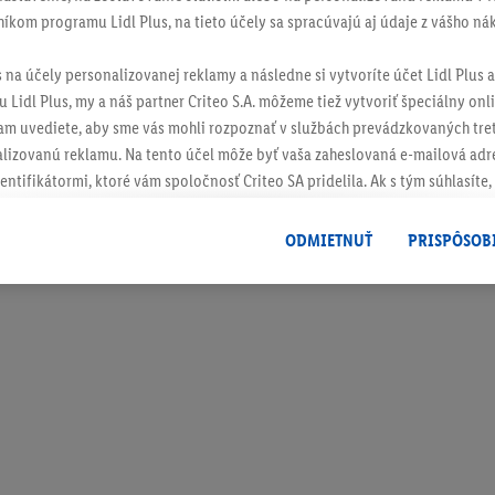
sledne po výbere 1-mesačného Štart alebo Premium členstva stačí 
níkom programu Lidl Plus, na tieto účely sa spracúvajú aj údaje z vášho n
s na účely personalizovanej reklamy a následne si vytvoríte účet Lidl Plus a
 Lidl Plus, my a náš partner Criteo S.A. môžeme tiež vytvoriť špeciálny onli
tam uvediete, aby sme vás mohli rozpoznať v službách prevádzkovaných tre
 akýchkoľvek otázok o ponukách spoločnosti Fitshaker p
izovanú reklamu. Na tento účel môže byť vaša zaheslovaná e-mailová adre
602 051 v pracovných dňoch medzi 9:00 a 16:00 alebo e
entifikátormi, ktoré vám spoločnosť Criteo SA pridelila. Ak s tým súhlasíte, 
klamy na produkty, o ktoré ste prejavili záujem (napr. vložením produktu do
le nie jeho zakúpením), sa môžu zobrazovať aj na rôznych zariadeniach a 
 otázok k Lidl Plus aplikácii, prosím, kontaktujte nás ce
ODMIETNUŤ
PRISPÔSOB
 možno priradiť niekoľko koncových zariadení alebo používanie viacerých 
 Lidl Plus v sekcii Viac ˃ Pomoc ˃ Kontaktujte nás.
hovanej e-mailovej adresy a prípadne ďalších identifikátorov/identifikáto
ispozícii.
žete povoliť jednotlivé účely a nájsť ďalšie informácie o podmienkach sp
Odmietnuť
" môžete povoliť iba používanie potrebných technológií. Kliknut
acúvaním na všetky vyššie uvedené účely. Ďalšie informácie vrátane inform
ašom práve kedykoľvek odvolať súhlas s účinnosťou do budúcnosti nájdet
ov
.
Imprint nájdete tu.