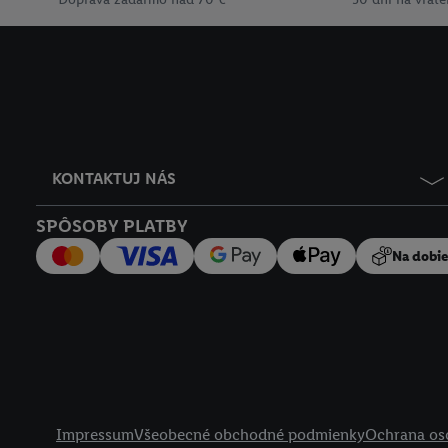
KONTAKTUJ NÁS
SPÔSOBY PLATBY
Na dobi
Právne informácie
Impressum
Všeobecné obchodné podmienky
Ochrana os