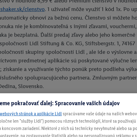
nstvo v hodnote 8,99 € alebo Premium členstvo v hodnote
itshaker.sk/clenstvo
. 1 užívateľ môže využiť 1 kód 1x. Po
automaticky obnoví za bežnú cenu. Členstvo si môžete h
Ponuka nie je kombinovateľná s inými zľavami, vouchermi
ka je bezplatná. Ďalší predaj zľavy alebo jeho komerčné 
poločnosti Lidl Stiftung & Co. KG, Stiftsbergstr. 1, 741
poločnosti skupiny spoločností Lidl , ale ide o výslovne
íctvom predmetnej aplikácie sú poskytované výlučne le
v; získanie a využívanie týchto ponúk preto podlieha 
íslušného spolupracujúceho partnera. Zmluvným partnerom
edina, Slovensko.
eme pokračovať ďalej: Spracovanie vašich údajov
re uplatnenie zľavového kódu:
webových stránok a aplikácie Lidl
spracúvame vaše údaje na našich webový
píruj si kód z aplikácie Lidl Plus.
spoločne len "služby Lidl") pomocou rôznych technológií, ktoré sa používajú
 stránke fitshaker.sk sa prihlás do svojho účtu (alebo najprv zareg
 koncovom zariadení. Niektoré z nich sú technicky nevyhnutné alebo sa po
 hlavnej stránke hore vo fialovom banneri alebo vo svojom profile
stavenie, na zostavovanie štatistík alebo na personalizovanú reklamu v rá