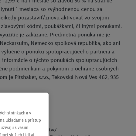
 12,99 € na 1 mesiac so zľavou 50 % na stránke
 uplynutí 1 mesiaca so zvýhodnenou cenou sa
ocikedy pozastaviť/znovu aktivovať vo svojom
, zľavovými kódmi, poukážkami, či inými ponukami.
využitie je zakázané. Predmetná ponuka nie je
67 Neckarsulm, Nemecko spolková republika, ako ani
 a výlučné o ponuku spolupracujúceho partnera a
n informácie o týchto ponukách spolupracujúcich
výlučne podmienkam a pokynom o ochrane osobných
 je Fitshaker, s.r.o., Tekovská Nová Ves 462, 935
ch stránkach a v
 na ukladanie a prístup
istruj).
užívajú s vaším
 klikni na „Vybrať členstvo“
mci služieb Lidl aj