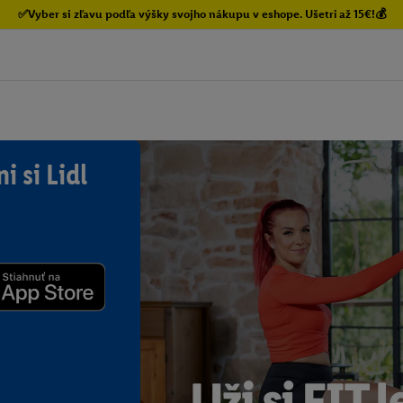
✅Vyber si zľavu podľa výšky svojho nákupu v eshope. Ušetri až 15€!💰
i si Lidl