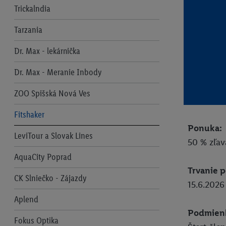
Trickalndia
Tarzania
Dr. Max - lekárnička
Dr. Max - Meranie Inbody
ZOO Spišská Nová Ves
Fitshaker
Ponuka:
LeviTour a Slovak Lines
50 % zľav
AquaCity Poprad
Trvanie 
CK Slniečko - Zájazdy
15.6.2026 
Aplend
Podmien
Fokus Optika