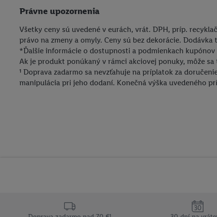
Podmienky ochrany osobných údajov
Právne upozornenia
pre elektronické nabíjacie stanice
Všetky ceny sú uvedené v eurách, vrát. DPH, príp. recykl
právo na zmeny a omyly. Ceny sú bez dekorácie. Dodávka t
Lidl Plus krajiny
*Ďalšie informácie o dostupnosti a podmienkach kupónov 
Ak je produkt ponúkaný v rámci akciovej ponuky, môže sa
¹ Doprava zadarmo sa nevzťahuje na príplatok za doručen
manipulácia pri jeho dodaní. Konečná výška uvedeného prí
Doprava zadarmo nad 70 €¹
30 dní na vráte