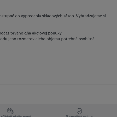
dostupné do vypredania skladových zásob. Vyhradzujeme si
počas prvého dňa akciovej ponuky.
ôvodu jeho rozmerov alebo objemu potrebná osobitná
 týždeň niečo nové
Bezpečný nákup