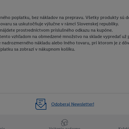
ačného poplatku, bez nákladov na prepravu. Všetky produkty sú 
ovaru sa uskutočňuje výlučne v rámci Slovenskej republiky.
nájdete prostredníctvom príslušného odkazu na kupóne.
 tento vzhľadom na obmedzené množstvo na sklade vypredať už 
ie nadrozmerného nákladu alebo iného tovaru, pri ktorom je z d
platku sa zobrazí v nákupnom košíku.
Odoberaj Newsletter!
nie
Vrátenie zadarmo
Každý