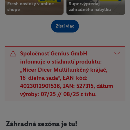
Fresh novinky v online
Supervýpredaj
shope
záhradného nábytku
Online
Online
Zisti viac
Spoločnosť Genius GmbH
informuje o stiahnutí produktu:
„Nicer Dicer Multifunkčný krájač,
16-dielna sada“, EAN-kód:
4023012901536, IAN: 527315, dátum
výroby: 07/25 // 08/25 z trhu.
Letný výpredaj
Ľahké letné kúsky
Online
Online
Záhradná sezóna je tu!