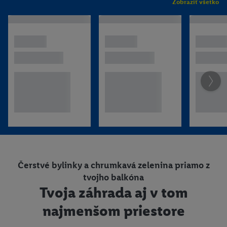
n
e
Zobraziť všetko
a
m
a
e
ri
n
n
Zdravie a osobná
l
e
i
Detský svet
starostlivosť
a
b
e
o
m
Čerstvé bylinky a chrumkavá zelenina priamo z
tvojho balkóna
Tvoja záhrada aj v tom
najmenšom priestore