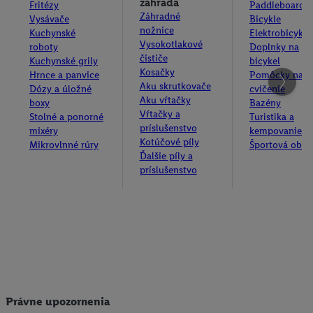
záhrada
Fritézy
Paddleboardy
Záhradné
Vysávače
Bicykle
nožnice
Kuchynské
Elektrobicykle
Vysokotlakové
roboty
Doplnky na
čističe
Kuchynské grily
bicykel
Kosačky
Hrnce a panvice
Pomôcky na
Aku skrutkovače
Dózy a úložné
cvičenie
Aku vŕtačky
boxy
Bazény
Vŕtačky a
Stolné a ponorné
Turistika a
príslušenstvo
mixéry
kempovanie
Kotúčové píly
Mikrovlnné rúry
Športová obuv
Ďalšie píly a
príslušenstvo
Právne upozornenia