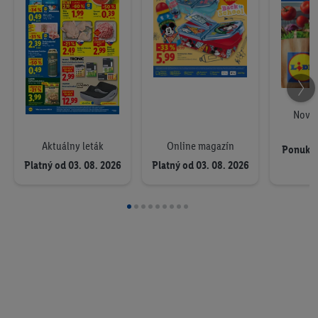
Nová 
K
Online magazín
Aktuálny leták
Ponuka 
Platný od 03. 08. 2026
Platný od 03. 08. 2026
0