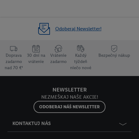
Odoberaj Newsletter!
Doprava
30 dní na
Vrátenie
Každý
Bezpečný nákup
zadarmo
vrátenie
zadarmo
týždeň
nad 70 €¹
niečo nové
NEWSLETTER
NEZMEŠKAJ NAŠE AKCIE!
ODOBERAJ NÁŠ NEWSLETTER
KONTAKTUJ NÁS