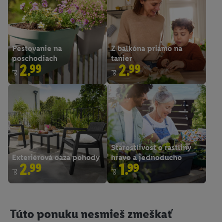
Pestovanie na
Z balkóna priamo na
poschodiach
tanier
2.99
2.99
od
od
Starostlivosť o rastliny
Exteriérová oáza pohody
hravo a jednoducho
2.99
1.99
od
od
Túto ponuku nesmieš zmeškať